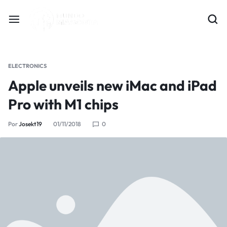
ELECTRONICS
Apple unveils new iMac and iPad
Pro with M1 chips
Por
Josekt19
01/11/2018
0