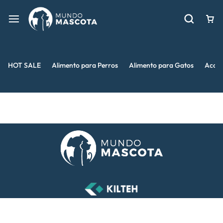
HOT SALE
Alimento para Perros
Alimento para Gatos
Acces