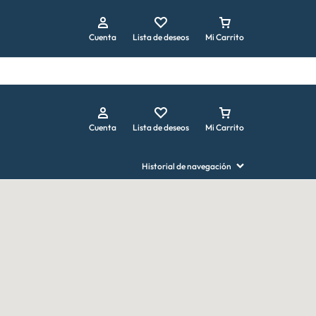
Repetir pedido
Cuenta
Lista de deseos
Mi Carrito
Cuenta
Lista de deseos
Mi Carrito
Historial de navegación