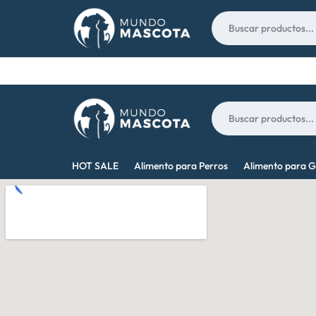
Nosotros
Contacto
MUNDO
LO
HOT SALE
Alimento para Perros
Alimento para G
MASCOTA
MEJOR
PARA
TU
MASCOTA