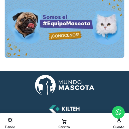
Tienda
Carrito
Cuenta