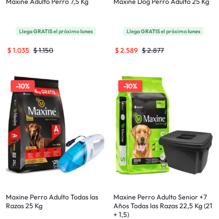
Maxine Adulto Perro 7,5 Kg
Maxine Dog Perro Adulto 25 Kg
Llega
GRATIS
el próximo
lunes
Llega
GRATIS
el próximo
lunes
$
1.035
$
1.150
$
2.589
$
2.877
-10%
-10%
Maxine Perro Adulto Todas las
Maxine Perro Adulto Senior +7
Razas 25 Kg
Años Todas las Razas 22,5 Kg (21
+ 1,5)