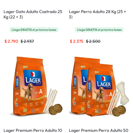
Lager Gato Adulto Castrado 25
Lager Perro Adulto 28 Kg (25 +
Kg (22 + 3)
3)
Llega
GRATIS
el próximo
lunes
Llega
GRATIS
el próximo
lunes
$
2.790
$
2.937
$
2.375
$
2.500
Lager Premium Perro Adulto 10
Lager Premium Perro Adulto 50