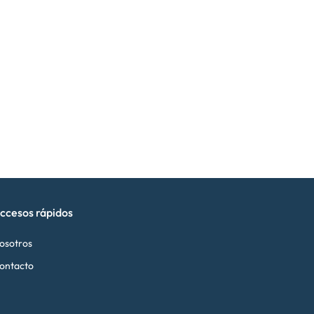
ccesos rápidos
osotros
ontacto