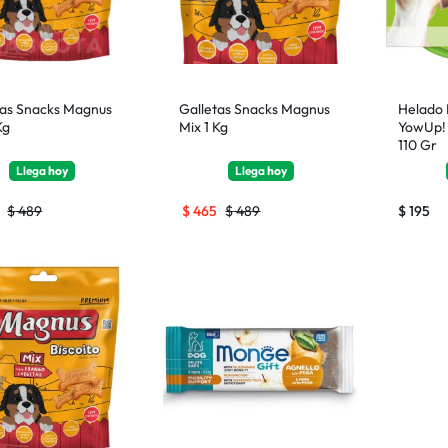
tas Snacks Magnus
Galletas Snacks Magnus
Helado 
Kg
Mix 1 Kg
YowUp! 
110 Gr
Llega
hoy
Llega
hoy
$
489
$
465
$
489
$
195