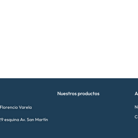
Nuestros productos
A
N
 Florencio Varela
C
9 esquina Av. San Martín