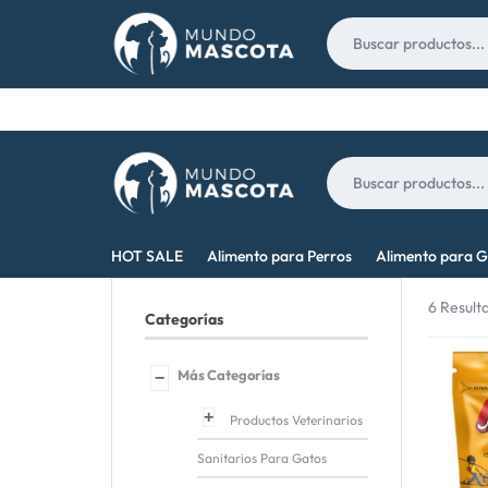
Nosotros
Contacto
MUNDO
LO
HOT SALE
Alimento para Perros
Alimento para G
MASCOTA
MEJOR
6 Result
Categorías
PARA
TU
Más Categorías
Productos Veterinarios
MASCOTA
Sanitarios Para Gatos