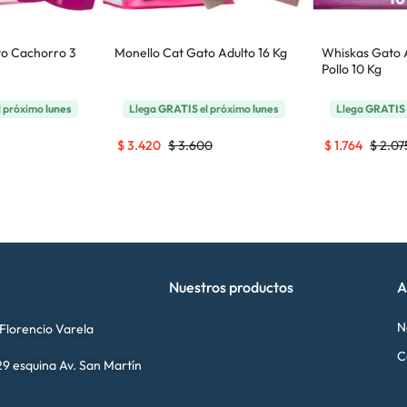
to Cachorro 3
Monello Cat Gato Adulto 16 Kg
Whiskas Gato 
Pollo 10 Kg
l próximo
lunes
Llega
GRATIS
el próximo
lunes
Llega
GRATIS
$
3.420
$
3.600
$
1.764
$
2.07
Nuestros productos
A
N
 Florencio Varela
C
9 esquina Av. San Martín