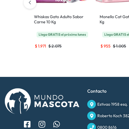
ed Cat (Gatos
Whiskas Gato Adulto Sabor
Monello Cat Ga
Carne 10 Kg
Kg
 próximo
lunes
Llega
GRATIS
el próximo
lunes
Llega
GRATIS
e
$
1.971
$
2.075
$
955
$
1.005
Contacto
Estivao 1958 esq.
Roberto Koch 382
0800 8616