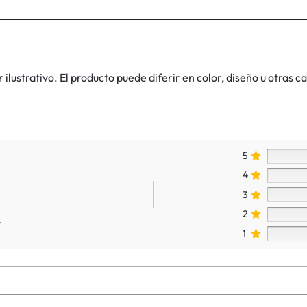
lustrativo. El producto puede diferir en color, diseño u otras ca
5
4
3
2
.
1