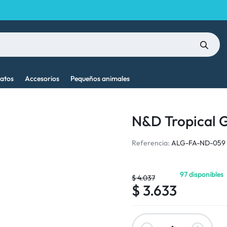
atos
Accesorios
Pequeños animales
N&D Tropical G
Referencia:
ALG-FA-ND-059
97 disponibles
$
4.037
$
3.633