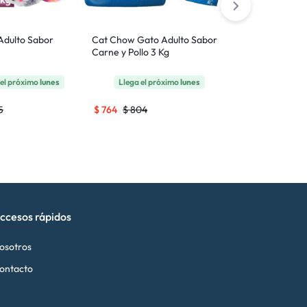
Adulto Sabor
Cat Chow Gato Adulto Sabor
Cat Chow Gat
Carne y Pollo 3 Kg
Carne y Pollo
el próximo
lunes
Llega el próximo
lunes
Llega
GRATI
5
$
764
$
804
$
3.335
$
3.5
ccesos rápidos
osotros
ontacto