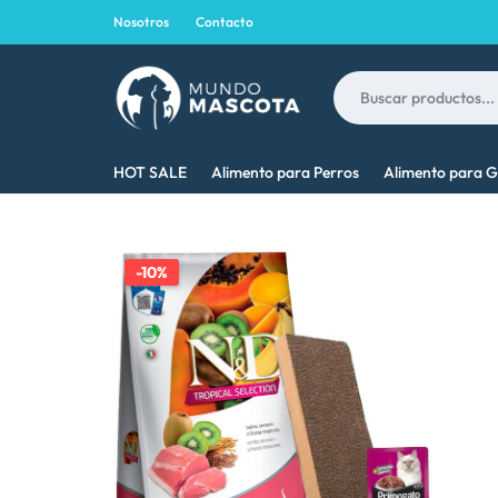
Nosotros
Contacto
MUNDO
LO
HOT SALE
Alimento para Perros
Alimento para G
MASCOTA
MEJOR
PARA
-10%
TU
MASCOTA