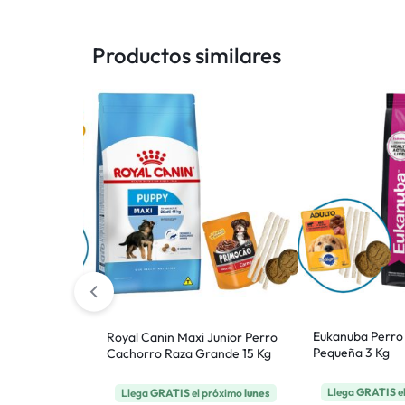
Productos similares
o Raza
Eukanuba Perro
Royal Canin Maxi Junior Perro
Pequeña 3 Kg
Cachorro Raza Grande 15 Kg
 próximo
lunes
Llega
GRATIS
e
Llega
GRATIS
el próximo
lunes