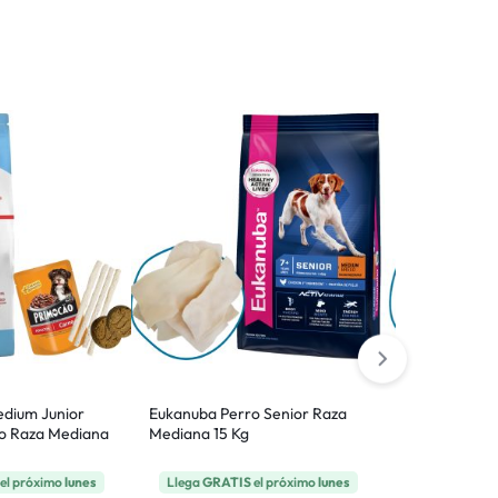
edium Junior
Eukanuba Perro Senior Raza
Dog Chow Per
o Raza Mediana
Mediana 15 Kg
Mediana y Gr
el próximo
lunes
Llega
GRATIS
el próximo
lunes
Llega
GRATI