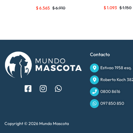
$
1.093
$
1.150
$
6.565
$
6.910
Contacto
Estivao 1958 esq.
Roberto Koch 382
0800 8616
097 850 850
Copyright © 2026 Mundo Mascota