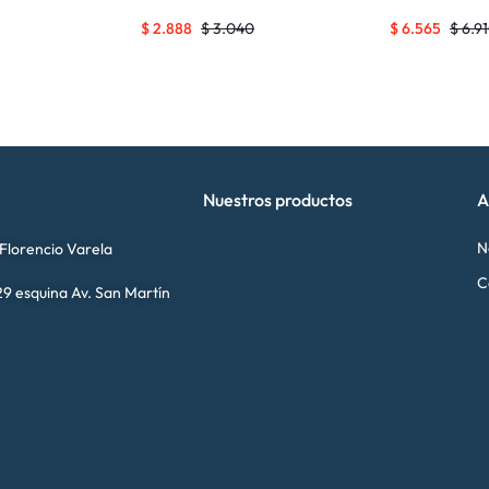
$
2.888
$
3.040
$
6.565
$
6.9
Nuestros productos
A
N
 Florencio Varela
C
9 esquina Av. San Martín