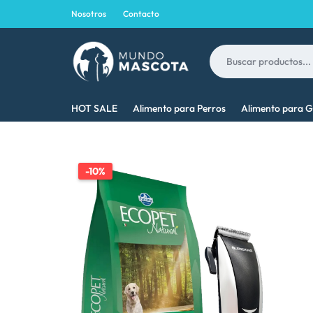
Nosotros
Contacto
MUNDO
LO
HOT SALE
Alimento para Perros
Alimento para G
MASCOTA
MEJOR
PARA
-10%
TU
MASCOTA