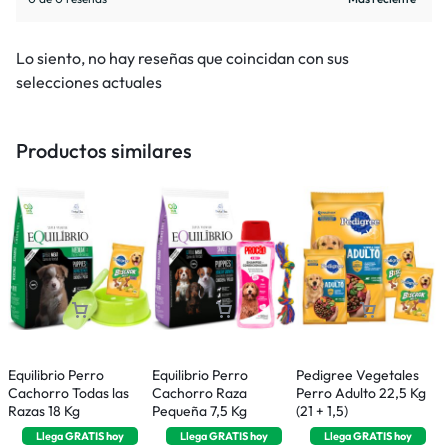
Lo siento, no hay reseñas que coincidan con sus
selecciones actuales
Productos similares
Equilibrio Perro
Equilibrio Perro
Pedigree Vegetales
R
Cachorro Todas las
Cachorro Raza
Perro Adulto 22,5 Kg
P
Razas 18 Kg
Pequeña 7,5 Kg
(21 + 1,5)
M
Llega
GRATIS
hoy
Llega
GRATIS
hoy
Llega
GRATIS
hoy