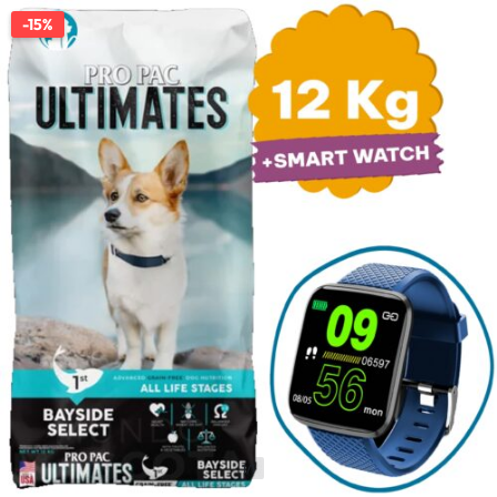
-15%
1/1