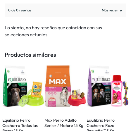
0 de 0 reseñas
Lo siento, no hay reseñas que coincidan con sus
selecciones actuales
Productos similares
Equilibrio Perro
Max Perro Adulto
Equilibrio Perro
E
Cachorro Todas las
Senior / Mature 15 Kg
Cachorro Raza
R
Razas 18 Kg
Pequeña 7,5 Kg