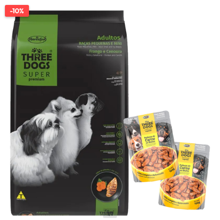
-10%
1/1