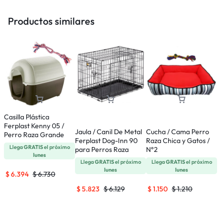
Productos similares
Casilla Plástica
Ferplast Kenny 05 /
Jaula / Canil De Metal
Cucha / Cama Perro
B
Perro Raza Grande
Ferplast Dog-Inn 90
Raza Chica y Gatos /
F
Llega
GRATIS
el próximo
para Perros Raza
N°2
L
lunes
Mediana
Llega
GRATIS
el próximo
Llega
GRATIS
el próximo
lunes
lunes
$
6.394
$
6.730
$
5.823
$
6.129
$
1.150
$
1.210