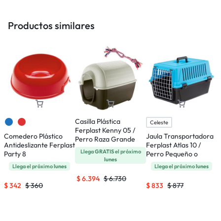
Productos similares
Casilla Plástica
Celeste
Ferplast Kenny 05 /
Comedero Plástico
Jaula Transportadora
C
Perro Raza Grande
Antideslizante Ferplast
Ferplast Atlas 10 /
F
Llega
GRATIS
el próximo
Party 8
Perro Pequeño o
lunes
Gatos
Llega el próximo
lunes
Llega el próximo
lunes
$
6.394
$
6.730
$
342
$
360
$
833
$
877
$