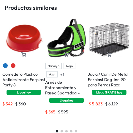
Productos similares
Naranja
Rojo
Comedero Plástico
Jaula / Canil De Metal
J
+1
Azul
Antideslizante Ferplast
Ferplast Dog-Inn 90
F
Arnés de
Party 8
para Perros Raza
p
Entrenamiento y
Mediana
P
Llega
hoy
Paseo Sportsdog –
Llega
GRATIS
hoy
Talle S
Llega
hoy
$
342
$
360
$
5.823
$
6.129
$
565
$
595