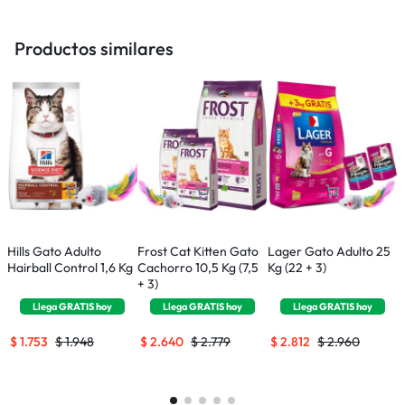
Productos similares
Hills Gato Adulto
Frost Cat Kitten Gato
Lager Gato Adulto 25
M
Hairball Control 1,6 Kg
Cachorro 10,5 Kg (7,5
Kg (22 + 3)
C
+ 3)
Llega
GRATIS
hoy
Llega
GRATIS
hoy
Llega
GRATIS
hoy
$
1.753
$
1.948
$
2.640
$
2.779
$
2.812
$
2.960