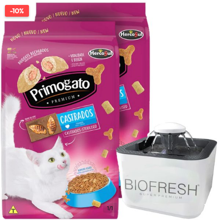
-10%
1/1