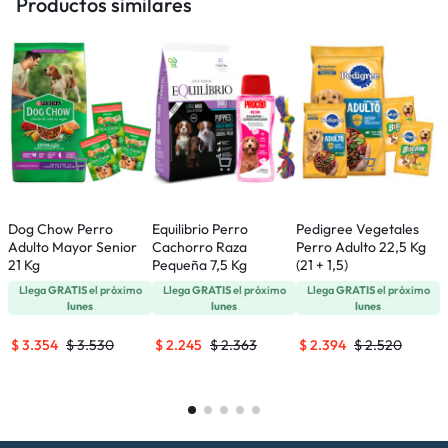
Productos similares
Dog Chow Perro
Equilibrio Perro
Pedigree Vegetales
R
Adulto Mayor Senior
Cachorro Raza
Perro Adulto 22,5 Kg
P
21 Kg
Pequeña 7,5 Kg
(21 + 1,5)
Llega
GRATIS
el próximo
Llega
GRATIS
el próximo
Llega
GRATIS
el próximo
lunes
lunes
lunes
$
3.354
$
3.530
$
2.245
$
2.363
$
2.394
$
2.520