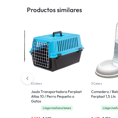
Productos similares
5 Colors
3 Colors
Metal Ferplast
Jaula Transportadora Ferplast
Comedero / Be
Perros Raza
Atlas 10 / Perro Pequeño o
Ferplast 1,5 Lts
Gatos
añana
lunes
Llega mañana
lunes
Llega ma