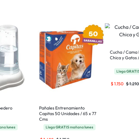
Cucha / Cama 
Chica y Gatos 
Llega
GRATI
$
1.150
$
1.210
bedero
Pañales Entrenamiento
Capitas 50 Unidades / 65 x 77
Cms
ñana
lunes
Llega
GRATIS
mañana
lunes