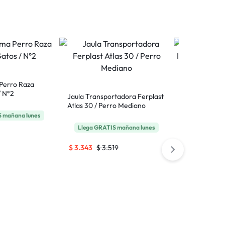
8 Colors
Perro Raza
/ N°2
Jaula Transportadora Ferplast
Atlas 30 / Perro Mediano
Cucha/Cama
S
mañana
lunes
Impermeable 
Llega
GRATIS
mañana
lunes
M/65 x 50 cm
Llega
GRAT
$
3.343
$
3.519
$
1.139
$
1.19