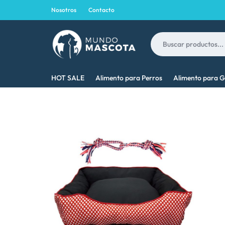
Nosotros
Contacto
MUNDO
LO
HOT SALE
Alimento para Perros
Alimento para G
MASCOTA
MEJOR
PARA
TU
MASCOTA