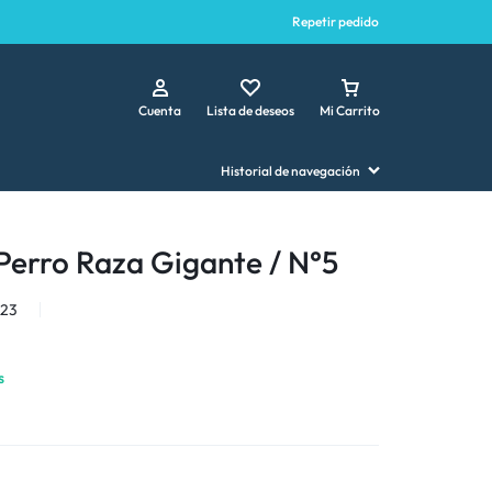
Repetir pedido
Cuenta
Lista de deseos
Mi Carrito
Historial de navegación
erro Raza Gigante / N°5
23
s