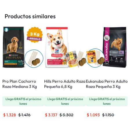
Productos similares
Pro Plan Cachorro
Hills Perro Adulto Raza
Eukanuba Perro Adulto
R
Raza Mediana 3 Kg
Pequeña 6,8 Kg
Raza Pequeña 3 Kg
P
Llega
GRATIS
el próximo
Llega
GRATIS
el próximo
Llega
GRATIS
el próximo
lunes
lunes
lunes
$
1.328
$
1.476
$
3.137
$
3.302
$
1.093
$
1.150