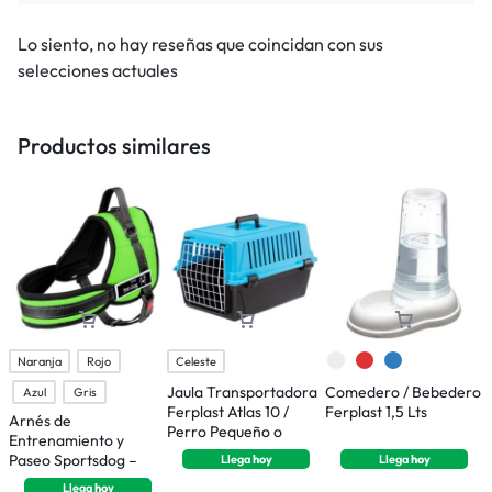
Lo siento, no hay reseñas que coincidan con sus
selecciones actuales
Productos similares
Naranja
Rojo
Celeste
Jaula Transportadora
Comedero / Bebedero
J
Azul
Gris
Ferplast Atlas 10 /
Ferplast 1,5 Lts
F
Arnés de
Perro Pequeño o
p
Entrenamiento y
Gatos
P
Paseo Sportsdog –
Llega
hoy
Llega
hoy
Talle S
Llega
hoy