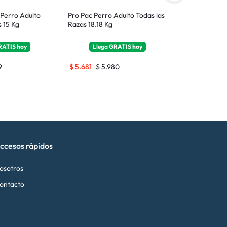
 Perro Adulto
Pro Pac Perro Adulto Todas las
Dog Chow Per
s 15 Kg
Razas 18.18 Kg
Mediana y Gr
RATIS
hoy
Llega
GRATIS
hoy
Llega
9
$
5.681
$
5.980
$
2.779
$
2.9
ccesos rápidos
osotros
ontacto