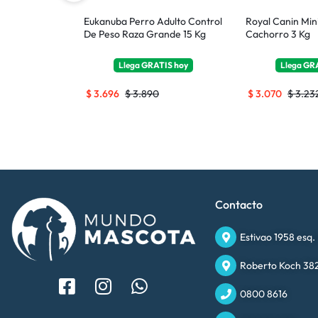
Cachorro
Eukanuba Perro Adulto Control
Royal Canin Min
8 Kg
De Peso Raza Grande 15 Kg
Cachorro 3 Kg
TIS
hoy
Llega
GRATIS
hoy
Llega
GR
$
3.696
$
3.890
$
3.070
$
3.23
Contacto
Estivao 1958 esq.
Roberto Koch 382
0800 8616