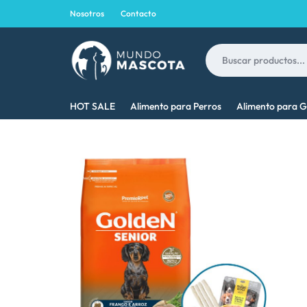
Nosotros
Contacto
MUNDO
LO
HOT SALE
Alimento para Perros
Alimento para G
MASCOTA
MEJOR
PARA
TU
MASCOTA