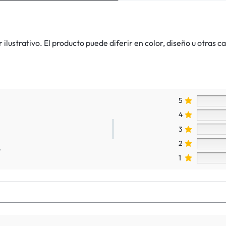
lustrativo. El producto puede diferir en color, diseño u otras ca
5
4
3
2
.
1