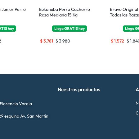
i Junior Perro
Eukanuba Perro Cachorro
Bravo Original
Raza Mediana 15 Kg
Todas las Raza
ATIS
hoy
Llega
GRATIS
hoy
Llega
G
2
$
3.781
$
3.980
$
1.572
$
1.84
Nuestros productos
A
N
 Florencio Varela
C
9 esquina Av. San Martín