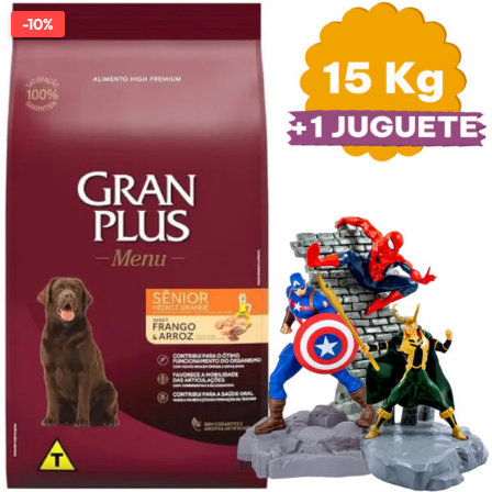
-10%
1/1