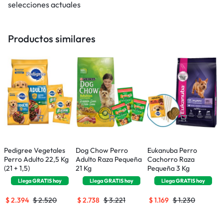
selecciones actuales
Productos similares
Pedigree Vegetales
Dog Chow Perro
Eukanuba Perro
R
Perro Adulto 22,5 Kg
Adulto Raza Pequeña
Cachorro Raza
P
(21 + 1,5)
21 Kg
Pequeña 3 Kg
M
Llega
GRATIS
hoy
Llega
GRATIS
hoy
Llega
GRATIS
hoy
$
2.394
$
2.520
$
2.738
$
3.221
$
1.169
$
1.230