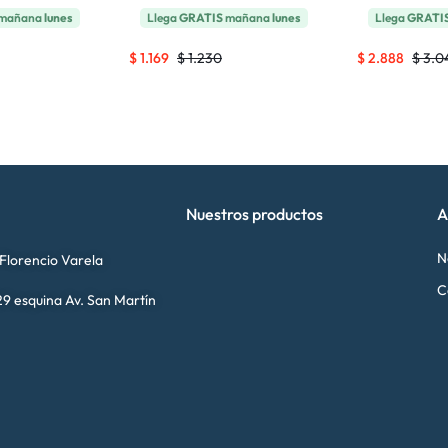
mañana
lunes
Llega
GRATIS
mañana
lunes
Llega
GRATI
$
1.169
$
1.230
$
2.888
$
3.0
Nuestros productos
A
N
 Florencio Varela
C
9 esquina Av. San Martín