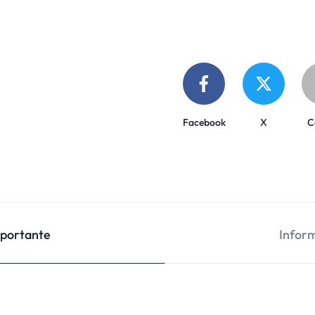
Facebook
X
C
mportante
Inform