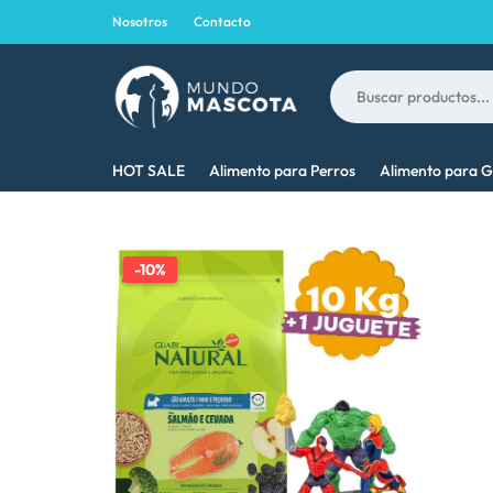
Nosotros
Contacto
MUNDO
LO
HOT SALE
Alimento para Perros
Alimento para G
MASCOTA
MEJOR
PARA
-10%
TU
MASCOTA