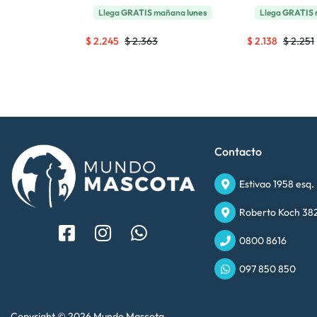
añana
lunes
Llega
GRATIS
mañana
lunes
Llega
GRATIS
$
2.245
$
2.363
$
2.138
$
2.251
Contacto
Estivao 1958 esq.
Roberto Koch 382
0800 8616
097 850 850
Copyright © 2026 Mundo Mascota