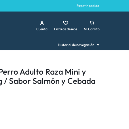
Repetir pedido
Cuenta
Lista de deseos
Mi Carrito
Historial de navegación
Perro Adulto Raza Mini y
g / Sabor Salmón y Cebada
1