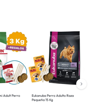
ni Adult Perro
Eukanuba Perro Adulto Raza
Mimos Plus Pe
Pequeña 15 Kg