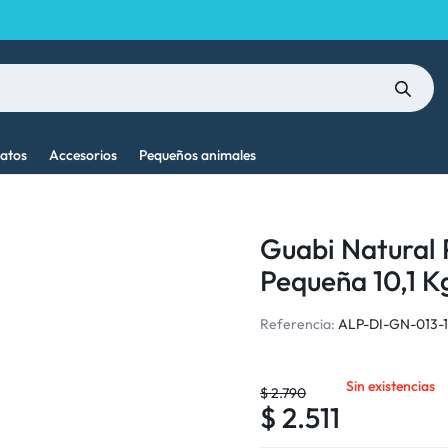
atos
Accesorios
Pequeños animales
Guabi Natural 
Pequeña 10,1 K
Referencia:
ALP-DI-GN-013-
Sin existencias
$
2.790
$
2.511