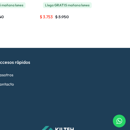
S
mañana
lunes
Llega
GRATIS
mañana
lunes
Llega
GRAT
40
$
3.753
$
3.950
$
1.994
$
2.0
ccesos rápidos
osotros
ontacto