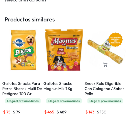
Productos similares
Galletas Snacks Para
Galletas Snacks
Snack Rolo Digerible
S
Perro Biscrok Multi De
Magnus Mix 1 Kg
Con Colágeno / Sabor
C
Pedigree 100 Gr
Pollo
C
Llega el próximo
lunes
Llega el próximo
lunes
Llega el próximo
lunes
$
75
$
79
$
465
$
489
$
143
$
150