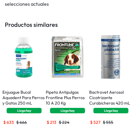
selecciones actuales
Productos similares
Enjuague Bucal
Pipeta Antipulgas
Bactrovet Aerosol
F
Aquadent Para Perros
Frontline Plus Perros
Cicatrizante
A
y Gatos 250 mL
10 A 20 Kg
Curabicheras 420 mL
y
Llega
hoy
Llega
hoy
Llega
hoy
$
633
$
666
$
213
$
224
$
527
$
555