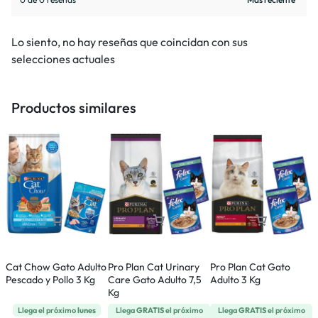
Lo siento, no hay reseñas que coincidan con sus
selecciones actuales
Productos similares
Cat Chow Gato Adulto
Pro Plan Cat Urinary
Pro Plan Cat Gato
W
Pescado y Pollo 3 Kg
Care Gato Adulto 7,5
Adulto 3 Kg
S
Kg
Llega el próximo
lunes
Llega
GRATIS
el próximo
Llega
GRATIS
el próximo