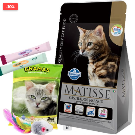
-10%
1/1