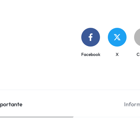
Facebook
X
C
mportante
Inform