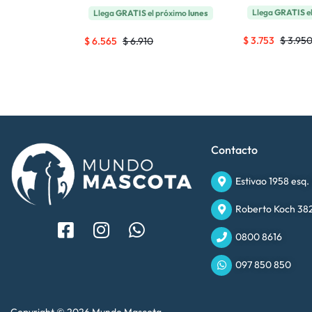
 próximo
lunes
Llega
GRATIS
e
Llega
GRATIS
el próximo
lunes
$
3.753
$
3.95
$
6.565
$
6.910
Contacto
Estivao 1958 esq.
Roberto Koch 382
0800 8616
097 850 850
Copyright © 2026 Mundo Mascota