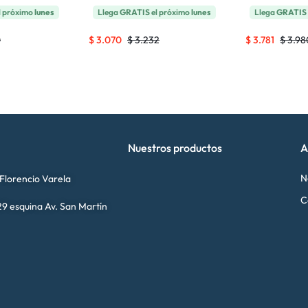
l próximo
lunes
Llega
GRATIS
el próximo
lunes
Llega
GRATIS
0
$
3.070
$
3.232
$
3.781
$
3.98
Nuestros productos
A
N
 Florencio Varela
C
9 esquina Av. San Martín