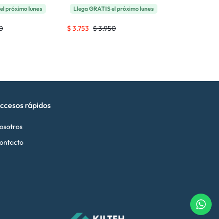
el próximo
lunes
Llega
GRATIS
el próximo
lunes
Llega
GRATI
0
$
3.753
$
3.950
$
5.681
$
5.
ccesos rápidos
osotros
ontacto