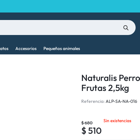
atos
Accesorios
Pequeños animales
Naturalis Perr
Frutas 2,5kg
Referencia:
ALP-SA-NA-016
Sin existencias
$
680
$
510