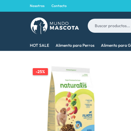
Nosotros
Contacto
MUNDO
LO
HOT SALE
Alimento para Perros
Alimento para G
MASCOTA
MEJOR
PARA
-25%
TU
MASCOTA