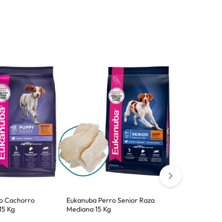
o Cachorro
Eukanuba Perro Senior Raza
Pro Pac Perro
15 Kg
Mediana 15 Kg
Razas 18.18 K