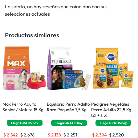
Lo siento, no hay reseñas que coincidan con sus
selecciones actuales
Productos similares
Max Perro Adulto
Equilibrio Perro Adulto
Pedigree Vegetales
D
Senior / Mature 15 Kg
Raza Pequeña 7,5 Kg
Perro Adulto 22,5 Kg
A
(21 + 1,5)
2
Llega
GRATIS
hoy
Llega
GRATIS
hoy
Llega
GRATIS
hoy
$
2.542
$
2.676
$
2.138
$
2.251
$
2.394
$
2.520