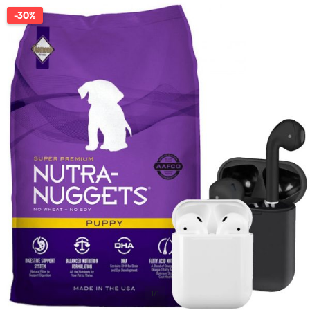
-30%
1/1