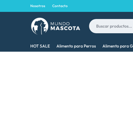
Nosotros
Contacto
MUNDO
LO
HOT SALE
Alimento para Perros
Alimento para G
MASCOTA
MEJOR
PARA
TU
MASCOTA