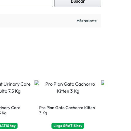
Buscar
rinary Care
Pro Plan Gato Cachorro Kitten
Whiskas Gato
5 Kg
3 Kg
Pollo 10 Kg
RATIS
hoy
Llega
GRATIS
hoy
Llega