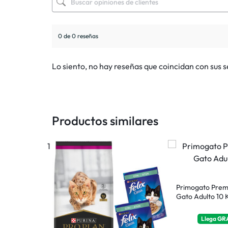
0 de 0 reseñas
Lo siento, no hay reseñas que coincidan con sus 
Productos similares
 Cachorro 1
Primogato Prem
Gato Adulto 10 
hoy
Llega
GR