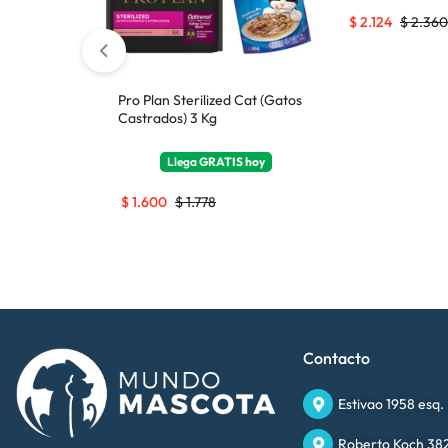
$
2.124
$
2.360
Pro Plan Sterilized Cat (Gatos
Castrados) 3 Kg
Llega
GRATIS
hoy
$
1.600
$
1.778
Contacto
Estivao 1958 esq.
Roberto Koch 382