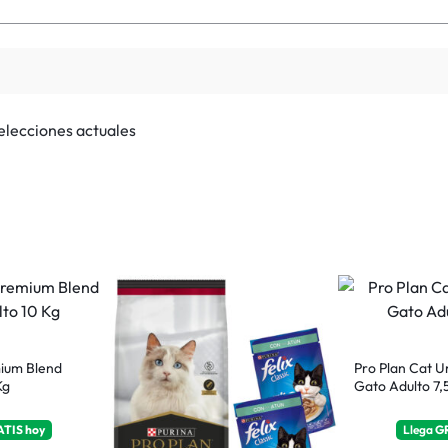
selecciones actuales
ium Blend
Pro Plan Cat U
Kg
Gato Adulto 7,
ATIS
hoy
Llega
G