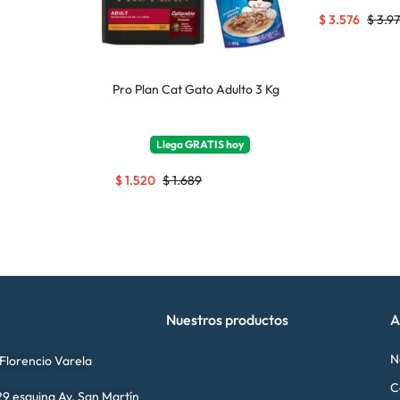
$
3.576
$
3.9
Pro Plan Cat Gato Adulto 3 Kg
Llega
GRATIS
hoy
$
1.520
$
1.689
Nuestros productos
A
N
 Florencio Varela
C
9 esquina Av. San Martín