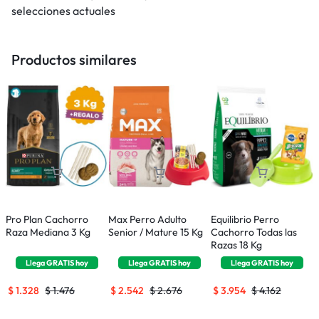
selecciones actuales
Productos similares
Pro Plan Cachorro
Max Perro Adulto
Equilibrio Perro
D
Raza Mediana 3 Kg
Senior / Mature 15 Kg
Cachorro Todas las
A
Razas 18 Kg
2
Llega
GRATIS
hoy
Llega
GRATIS
hoy
Llega
GRATIS
hoy
$
1.328
$
1.476
$
2.542
$
2.676
$
3.954
$
4.162