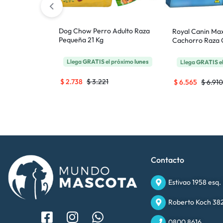
Adulto Mayor
Dog Chow Perro Adulto Raza
Royal Canin Max
Pequeña 21 Kg
Cachorro Raza 
 próximo
lunes
Llega
GRATIS
el próximo
lunes
Llega
GRATIS
e
$
2.738
$
3.221
$
6.565
$
6.910
Contacto
Estivao 1958 esq.
Roberto Koch 382
0800 8616