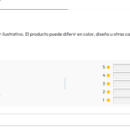
lustrativo. El producto puede diferir en color, diseño u otras ca
5
4
3
2
.
1