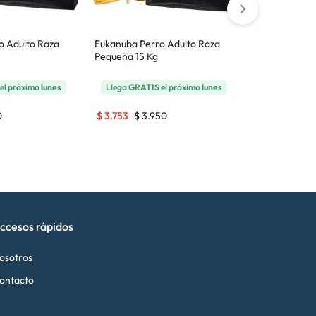
o Adulto Raza
Eukanuba Perro Adulto Raza
Bravo Origina
Pequeña 15 Kg
Todas las Raz
el próximo
lunes
Llega
GRATIS
el próximo
lunes
Llega
GRATI
0
$
3.753
$
3.950
$
1.572
$
1.8
ccesos rápidos
osotros
ontacto