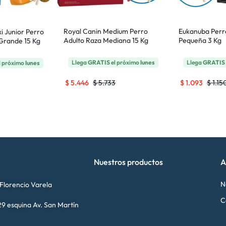
Royal Canin Medium Perro
Eukanuba Perr
i Junior Perro
Adulto Raza Mediana 15 Kg
Pequeña 3 Kg
Grande 15 Kg
Llega
GRATIS
el próximo
lunes
Llega
GRATIS
l próximo
lunes
$
5.446
$
5.733
$
1.093
$
1.15
Nuestros productos
A
N
 Florencio Varela
C
9 esquina Av. San Martín