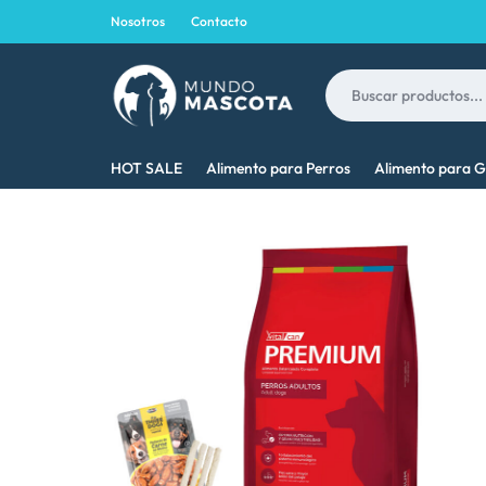
Nosotros
Contacto
MUNDO
LO
HOT SALE
Alimento para Perros
Alimento para G
MASCOTA
MEJOR
PARA
TU
MASCOTA