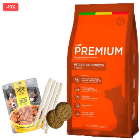
-10%
1/1