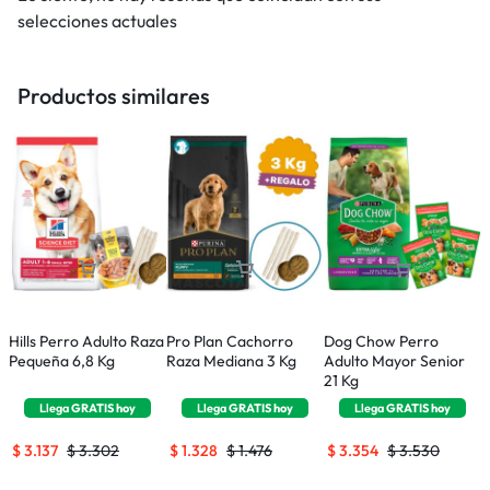
selecciones actuales
Productos similares
Hills Perro Adulto Raza
Pro Plan Cachorro
Dog Chow Perro
M
Pequeña 6,8 Kg
Raza Mediana 3 Kg
Adulto Mayor Senior
S
21 Kg
Llega
GRATIS
hoy
Llega
GRATIS
hoy
Llega
GRATIS
hoy
$
3.137
$
3.302
$
1.328
$
1.476
$
3.354
$
3.530