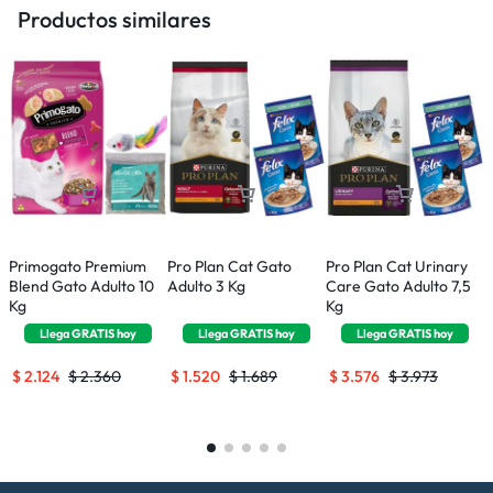
Productos similares
Primogato Premium
Pro Plan Cat Gato
Pro Plan Cat Urinary
W
Blend Gato Adulto 10
Adulto 3 Kg
Care Gato Adulto 7,5
S
Kg
Kg
Llega
GRATIS
hoy
Llega
GRATIS
hoy
Llega
GRATIS
hoy
$
2.124
$
2.360
$
1.520
$
1.689
$
3.576
$
3.973