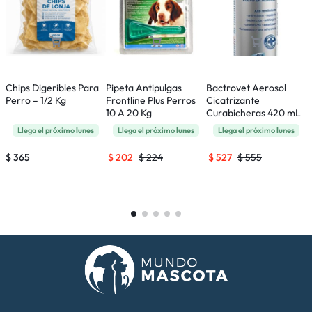
Chips Digeribles Para
Pipeta Antipulgas
Bactrovet Aerosol
C
Perro – 1/2 Kg
Frontline Plus Perros
Cicatrizante
G
10 A 20 Kg
Curabicheras 420 mL
P
Llega el próximo
lunes
Llega el próximo
lunes
Llega el próximo
lunes
$
365
$
202
$
224
$
527
$
555