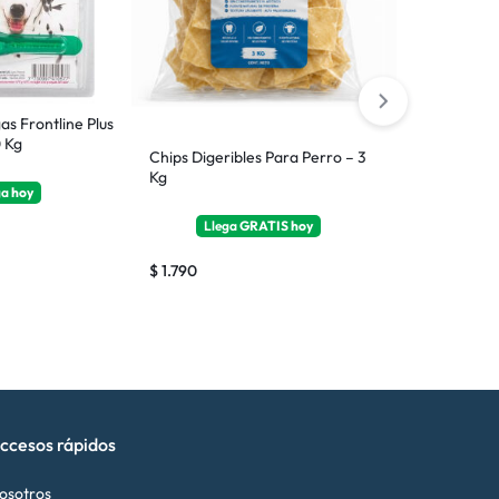
as Frontline Plus
 Kg
Chips Digeribles Para Perro – 3
Chips Digerib
Kg
1/4 Kg
ga
hoy
Llega
GRATIS
hoy
Ll
$
1.790
$
210
ccesos rápidos
osotros