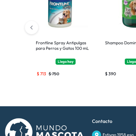
 y Garrapata
Frontline Spray Antipulgas
Shampoo Domina
Raza Extra
para Perros y Gatos 100 mL
hoy
Llega
hoy
Lleg
$
713
$
750
$
390
Contacto
Estivao 1958 esq.