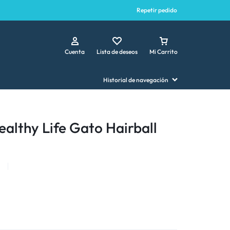
Repetir pedido
Cuenta
Lista de deseos
Mi Carrito
Historial de navegación
althy Life Gato Hairball