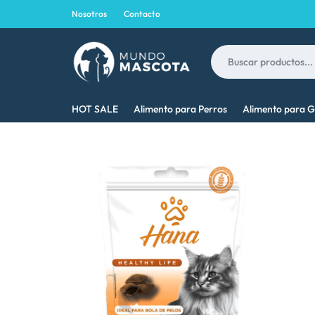
Nosotros
Contacto
MUNDO
LO
HOT SALE
Alimento para Perros
Alimento para G
MASCOTA
MEJOR
PARA
TU
MASCOTA