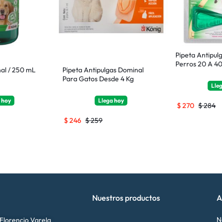
Pipeta Antipulg
Perros 20 A 40
l / 250 mL
Pipeta Antipulgas Dominal
Para Gatos Desde 4 Kg
Lle
a
hoy
Llega
hoy
$
270
$
284
$
246
$
259
Nuestros productos
A
N
 Florencio Varela