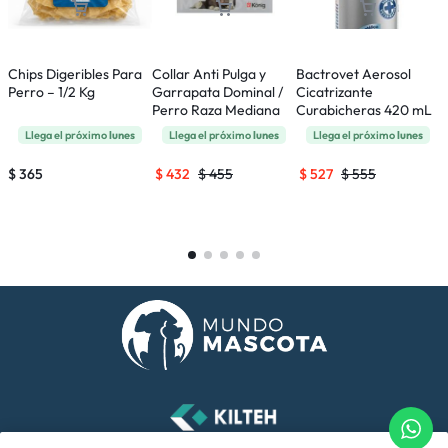
Chips Digeribles Para
Collar Anti Pulga y
Bactrovet Aerosol
F
Perro – 1/2 Kg
Garrapata Dominal /
Cicatrizante
A
Perro Raza Mediana
Curabicheras 420 mL
y
Llega el próximo
lunes
Llega el próximo
lunes
Llega el próximo
lunes
$
365
$
432
$
455
$
527
$
555