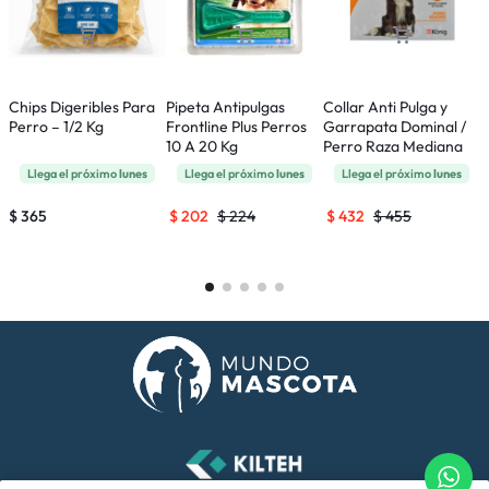
Chips Digeribles Para
Pipeta Antipulgas
Collar Anti Pulga y
S
Perro – 1/2 Kg
Frontline Plus Perros
Garrapata Dominal /
2
10 A 20 Kg
Perro Raza Mediana
Llega el próximo
lunes
Llega el próximo
lunes
Llega el próximo
lunes
$
365
$
202
$
224
$
432
$
455
$