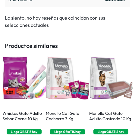
Lo siento, no hay reseñas que coincidan con sus
selecciones actuales
Productos similares
Whiskas Gato Adulto
Monello Cat Gato
Monello Cat Gato
M
Sabor Carne 10 Kg
Cachorro 3 Kg
Adulto Castrado 10 Kg
A
Llega
GRATIS
hoy
Llega
GRATIS
hoy
Llega
GRATIS
hoy