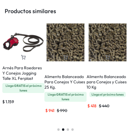
Productos similares
Arnés Para Roedores
Y Conejos Jogging
Alimento Balanceado
Alimento Balanceado
A
Talle XL Ferplast
Para Conejos Y Cuises
para Conejos y Cuises
p
Llega
GRATIS
el próximo
25 Kg.
10 Kg
1
lunes
Llega
GRATIS
el próximo
Llega el próximo
lunes
lunes
$
1.159
$
418
$
440
$
941
$
990