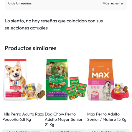
0 de 0 reseñas
Lo siento, no hay reseñas que coincidan con sus
selecciones actuales
Productos similares
Hills Perro Adulto Raza
Dog Chow Perro
Max Perro Adulto
R
Pequeña 6,8 Kg
Adulto Mayor Senior
Senior / Mature 15 Kg
J
21 Kg
R