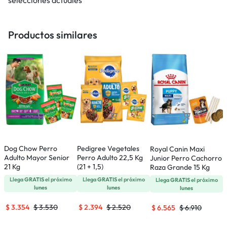
selecciones actuales
Productos similares
Dog Chow Perro
Pedigree Vegetales
E
Royal Canin Maxi
Adulto Mayor Senior
Perro Adulto 22,5 Kg
C
Junior Perro Cachorro
21 Kg
(21 + 1,5)
P
Raza Grande 15 Kg
Llega
GRATIS
el próximo
Llega
GRATIS
el próximo
Llega
GRATIS
el próximo
lunes
lunes
lunes
$
3.354
$
3.530
$
2.394
$
2.520
$
6.565
$
6.910