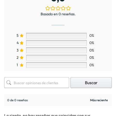
Basado en 0 reseñas.
5
0%
4
0%
3
0%
2
0%
1
0%
Buscar
0 de 0 reseñas
Lo siento, no hay reseñas que coincidan con sus