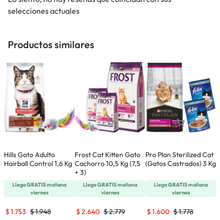
selecciones actuales
Productos similares
Hills Gato Adulto
Frost Cat Kitten Gato
Pro Plan Sterilized Cat
P
Hairball Control 1,6 Kg
Cachorro 10,5 Kg (7,5
(Gatos Castrados) 3 Kg
B
+ 3)
K
Llega
GRATIS
mañana
Llega
GRATIS
mañana
Llega
GRATIS
mañana
viernes
viernes
viernes
$
1.753
$
1.948
$
2.640
$
2.779
$
1.600
$
1.778