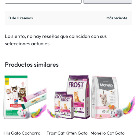
0 de 0 reseñas
Lo siento, no hay reseñas que coincidan con sus
selecciones actuales
Productos similares
Hills Gato Cachorro
Frost Cat Kitten Gato
Monello Cat Gato
L