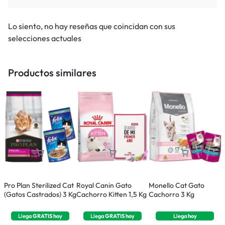
Lo siento, no hay reseñas que coincidan con sus
selecciones actuales
Productos similares
Pro Plan Sterilized Cat
Royal Canin Gato
Monello Cat Gato
M
(Gatos Castrados) 3 Kg
Cachorro Kitten 1,5 Kg
Cachorro 3 Kg
A
Llega
GRATIS
hoy
Llega
GRATIS
hoy
Llega
hoy