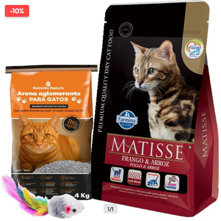
-10%
1/1