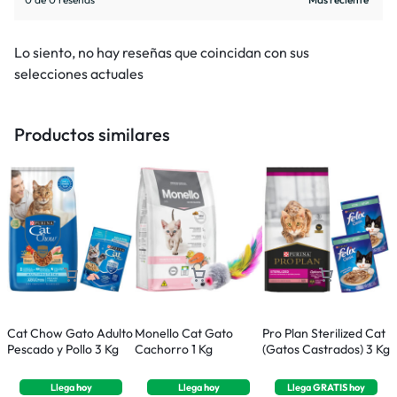
Lo siento, no hay reseñas que coincidan con sus
selecciones actuales
Productos similares
Cat Chow Gato Adulto
Monello Cat Gato
Pro Plan Sterilized Cat
P
Pescado y Pollo 3 Kg
Cachorro 1 Kg
(Gatos Castrados) 3 Kg
B
K
Llega
hoy
Llega
hoy
Llega
GRATIS
hoy