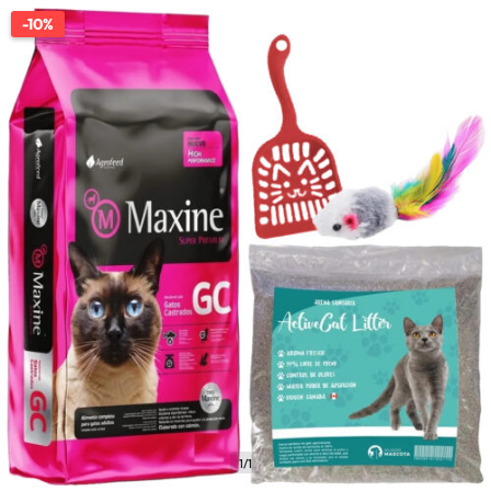
-10%
1/1