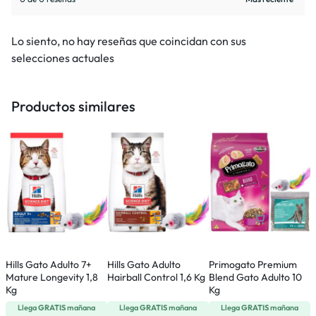
Lo siento, no hay reseñas que coincidan con sus
selecciones actuales
Productos similares
Hills Gato Adulto 7+
Hills Gato Adulto
Primogato Premium
L
Mature Longevity 1,8
Hairball Control 1,6 Kg
Blend Gato Adulto 10
K
Kg
Kg
Llega
GRATIS
mañana
Llega
GRATIS
mañana
Llega
GRATIS
mañana