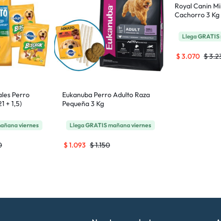
Royal Canin Mi
Cachorro 3 Kg
Llega
GRATIS
$
3.070
$
3.2
les Perro
Eukanuba Perro Adulto Raza
1 + 1,5)
Pequeña 3 Kg
añana
viernes
Llega
GRATIS
mañana
viernes
0
$
1.093
$
1.150