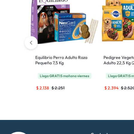
Adulto Mayor
ñana
viernes
Equilibrio Perro Adulto Raza
Pedigree Vegeta
Pequeña 7,5 Kg
Adulto 22,5 Kg (2
Llega
GRATIS
mañana
viernes
Llega
GRATIS
m
$
2.138
$
2.251
$
2.394
$
2.52