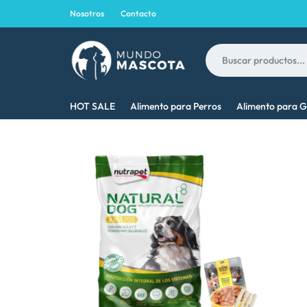
Nosotros
Contacto
MUNDO
LO
HOT SALE
Alimento para Perros
Alimento para G
MASCOTA
MEJOR
PARA
TU
MASCOTA