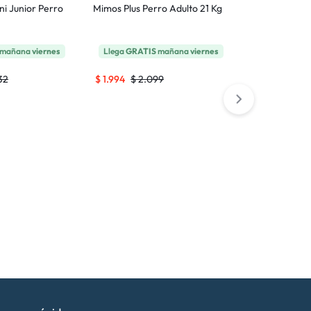
ni Junior Perro
Mimos Plus Perro Adulto 21 Kg
Royal Canin 
Perro Cachor
15 Kg
mañana
viernes
Llega
GRATIS
mañana
viernes
Llega
GRATI
32
$
1.994
$
2.099
$
6.565
$
6.