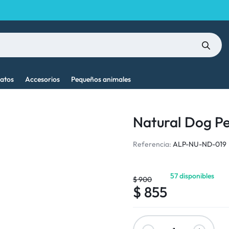
atos
Accesorios
Pequeños animales
Natural Dog Pe
Referencia:
ALP-NU-ND-019
57 disponibles
$
900
$
855