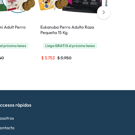
ni Adult Perro
Eukanuba Perro Adulto Raza
Royal Canin 
Pequeña 15 Kg
Perro Cachor
15 Kg
el próximo
lunes
Llega
GRATIS
el próximo
lunes
Llega
GRATI
40
$
3.753
$
3.950
$
6.565
$
6.
ccesos rápidos
osotros
ontacto