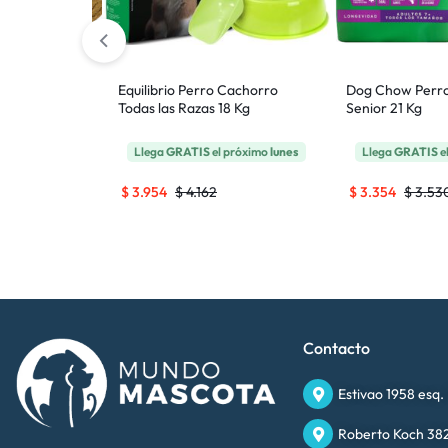
o Raza
Equilibrio Perro Cachorro
Dog Chow Perro
Todas las Razas 18 Kg
Senior 21 Kg
 próximo
lunes
Llega
GRATIS
el próximo
lunes
Llega
GRATIS
e
$
3.954
$
4.162
$
3.354
$
3.53
Contacto
Estivao 1958 esq.
Roberto Koch 382