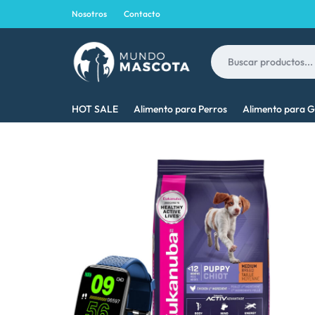
Nosotros
Contacto
MUNDO
LO
HOT SALE
Alimento para Perros
Alimento para G
MASCOTA
MEJOR
PARA
TU
MASCOTA