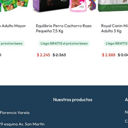
 Adulto Mayor
Equilibrio Perro Cachorro Raza
Royal Canin Mi
Pequeña 7,5 Kg
Adulto 3 Kg
l próximo
lunes
Llega
GRATIS
el próximo
lunes
Llega
GRATIS
0
$
2.245
$
2.363
$
2.888
$
3.0
Nuestros productos
A
N
 Florencio Varela
C
9 esquina Av. San Martín