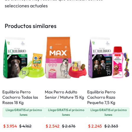
selecciones actuales
Productos similares
Equilibrio Perro
Max Perro Adulto
Equilibrio Perro
E
Cachorro Todas las
Senior / Mature 15 Kg
Cachorro Raza
R
Razas 18 Kg
Pequeña 7,5 Kg
Llega
GRATIS
el próximo
Llega
GRATIS
el próximo
Llega
GRATIS
el próximo
lunes
lunes
lunes
$
3.954
$
4.162
$
2.542
$
2.676
$
2.245
$
2.363