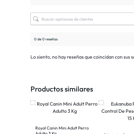
0 de 0 reseñas
Lo siento, no hay reseñas que coincidan con sus 
Productos similares
Cachorro
Royal Canin Mini Adult Perro
8 Kg
Adulto 3 Kg