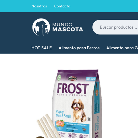
Nosotros
Contacto
MUNDO
LO
HOT SALE
Alimento para Perros
Alimento para G
MASCOTA
MEJOR
PARA
TU
MASCOTA