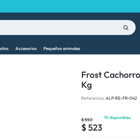
atos
Accesorios
Pequeños animales
Frost Cachorro
Kg
Referencia:
ALP-RE-FR-042
10 disponibles
$
550
$
523