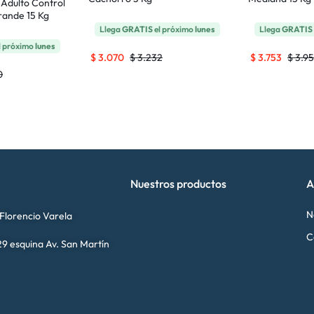
Adulto Control
rande 15 Kg
Llega
GRATIS
el próximo
lunes
Llega
GRATIS
l próximo
lunes
$
3.070
$
3.232
$
3.753
$
3.9
0
Nuestros productos
A
N
 Florencio Varela
C
9 esquina Av. San Martín