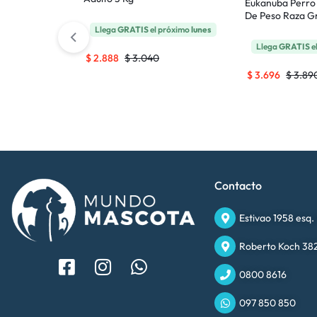
Eukanuba Perro 
De Peso Raza G
 próximo
lunes
Llega
GRATIS
el próximo
lunes
Llega
GRATIS
e
$
2.888
$
3.040
$
3.696
$
3.89
Contacto
Estivao 1958 esq.
Roberto Koch 382
0800 8616
097 850 850