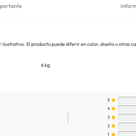
mportante
Inform
lustrativo. El producto puede diferir en color, diseño u otras ca
6 kg
5
4
3
2
.
1