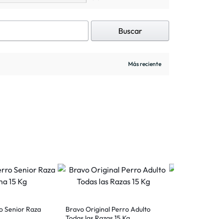
Buscar
o Senior Raza
Bravo Original Perro Adulto
Dog Chow Per
Todas las Razas 15 Kg
Mediana y Gr