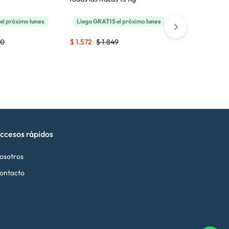
el próximo
lunes
Llega
GRATIS
el próximo
lunes
Llega
GRATI
50
$
1.572
$
1.849
$
2.779
$
2.9
ccesos rápidos
osotros
ontacto