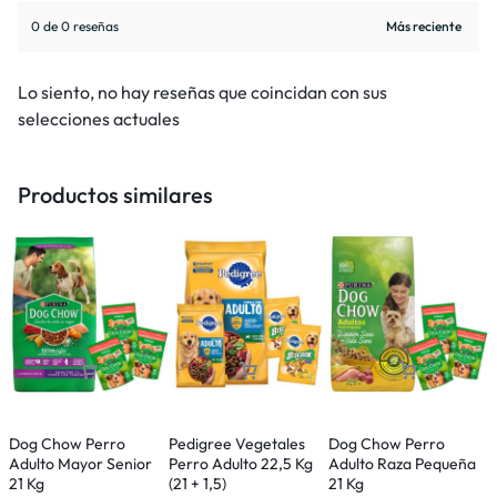
0 de 0 reseñas
Lo siento, no hay reseñas que coincidan con sus
selecciones actuales
Productos similares
Dog Chow Perro
Pedigree Vegetales
Dog Chow Perro
E
Adulto Mayor Senior
Perro Adulto 22,5 Kg
Adulto Raza Pequeña
C
21 Kg
(21 + 1,5)
21 Kg
P