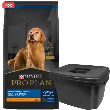
-10%
1/1