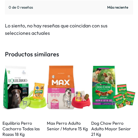
0 de 0 reseñas
Lo siento, no hay reseñas que coincidan con sus
selecciones actuales
Productos similares
Equilibrio Perro
Max Perro Adulto
Dog Chow Perro
D
Cachorro Todas las
Senior / Mature 15 Kg
Adulto Mayor Senior
A
Razas 18 Kg
21 Kg
2