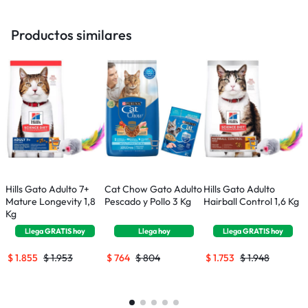
Productos similares
Hills Gato Adulto 7+
Cat Chow Gato Adulto
Hills Gato Adulto
F
Mature Longevity 1,8
Pescado y Pollo 3 Kg
Hairball Control 1,6 Kg
C
Kg
+
Llega
GRATIS
hoy
Llega
hoy
Llega
GRATIS
hoy
$
1.855
$
1.953
$
764
$
804
$
1.753
$
1.948